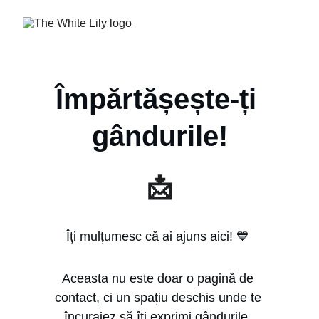
Împărtășește-ți 
gândurile!
📩
Îți mulțumesc că ai ajuns aici! 💙 
Aceasta nu este doar o pagină de 
contact, ci un spațiu deschis unde te 
încurajez să îți exprimi gândurile, 